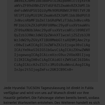
aWx0ZXJbMV1bb3BdPUlOJmZpbHRlclsyXVtm
aWVsZF09dXNhZ2VTdGF0ZSZmaWx0ZXJbMl1b
dmFsdWVdPSU1QiUyMk9ORURBWVJFR0lTVFJB
VElPTiUyMiU1RCZmaWx0ZXJbMl1bb3BdPUlO
JnNvcnRbMF1bZmllbGRdPWlzT3duJnNvcnRb
MF1bb3JkZXJdPURFU0Mmc29ydFsxXVtmaWVs
ZF09aXNUb3Amc29ydFsxXVtvcmRlcl09REVT
QyZzb3J0WzJdW2ZpZWxkXT1wcmljZSZzb3J0
WzJdW29yZGVyXT1BU0MmbGltaXQ9MjAmc2tp
cD0wIiwKICAgICJoZWFkZXJzIjoge30sCiAg
ICAiYm9keSI6IG51bGwsCiAgICAiZXhwZWN0
IjogewogICAgICAicmVzcG9uc2VUeXBlIjog
IiIKICAgIH0sCiAgICAidGltZW91dCI6IDAs
CiAgICAicHJvZ3Jlc3MiOiBudWxsLAogICAg
InJpc2t5IjogZmFsc2UKICB9Cn0=
Jede Hyundai TUCSON Tageszulassung ist direkt in Fulda
verfügbar und wird von uns auf Wunsch direkt vor Ihre
Haustür geliefert. Die Fahrzeuge stehen bereits bereit, sodass
keinerlei Wartezeiten entstehen. Des Weiteren handelt es sich