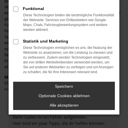
gleich in mehrerlei Hinsicht höchste Ansprüche bedient. Auf
der einen Seite ist die Hyundai TUCSON Tageszulassung ein
Funktional
echter Neuwagen und wurde noch keinen einzigen Kilometer
Diese Technologien bieten die bestmögliche Funktionalität
gefahren. Andererseits dürfen Sie sich für Ihre Mobilität in
der Webseite. Services von Drittanbietern wie Google
Fulda und Umgebung auf einen unschlagbar günstigen Preis
Maps, Chats, Fahrzeugbewertungssystem und weitere
werden aktiviert.
freuen. Möglich wird dies, indem die Hyundai TUCSON
Tageszulassung – entsprechend der Namensgebung – für
Statistik und Marketing
exakt einen Tag zugelassen wird. Ob die Zulassung in Fulda
Diese Technologien ermöglichen es uns, die Nutzung der
oder an einem anderen Ort erfolgte, ist dabei nicht von
Webseite zu analysieren, um die Leistung zu messen und
Bedeutung, denn hier geht es eher um das Umgehen rigider
zu verbessern. Zudem werden Technologien eingesetzt,
Preisvorgaben durch die Hersteller und das Einräumen noch
die von dritten Werbetreibenden verwendet werden, um
attraktiverer Rabatte.
Sie auf anderen Webseiten zu verfolgen und um Anzeigen
zu schalten, die für Ihre Interessen relevant sind.
Marken
BMW
Speichern
Hyundai
Optionale Cookies ablehnen
FEHLER: NETWORK ERROR
Alle akzeptieren
Beim Laden ist ein Fehler aufgetreten.
Hier sind ein paar Tipps, die dir helfen können: