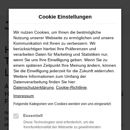
Zum
Hauptinhalt
Cookie Einstellungen
springen
Startseite
Fulda
Hyundai
Hyundai TUCSON
Hyundai TUCSON
Tageszulassung mit Lieferservice nach Fulda
Wir nutzen Cookies, um Ihnen die bestmögliche
Nutzung unserer Webseite zu ermöglichen und unsere
Kommunikation mit Ihnen zu verbessern. Wir
Hyundai TUCSON
berücksichtigen hierbei Ihre Präferenzen und
verarbeiten Daten für Marketing und Statistiken nur,
Tageszulassung mit
wenn Sie uns Ihre Einwilligung geben. Wenn Sie zu
einem späteren Zeitpunkt Ihre Meinung ändern, können
Lieferservice nach Fulda
Sie die Einwilligung jederzeit für die Zukunft widerrufen.
Weitere Informationen zum Umfang der
Datenverarbeitung finden Sie hier:
ACHTEN SIE AUF IHR GELD –
Datenschutzerklärung
,
Cookie-Richtlinie
.
HYUNDAI TUCSON TAGESZULASSUNG
Impressum
FÜR FULDA
Folgende Kategorien von Cookies werden von uns eingesetzt:
Beim Autokauf sollte man durchaus auf das Budget achten.
Essentiell
Doch deshalb einen Kompromiss bei der Qualität eingehen?
Diese Technologien sind erforderlich, um die
Mit einer Hyundai TUCSON Tageszulassung für Fulda werden
Kernfunktionalität der Webseite zu gewährleisten.