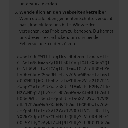
unterstützt werden.
Wende dich an den Webseitenbetreiber.
Wenn du alle oben genannten Schritte versucht
hast, kontaktiere uns bitte. Wir werden
versuchen, das Problem zu beheben. Du kannst
uns diesen Text schicken, um uns bei der
Fehlersuche zu unterstützen:
ewogICJuYW1lIjogIk5ldHdvcmtFcnJvciIs
CiAgImNvbmZpZyI6IHsKICAgICJtZXRob2Qi
OiAiR0VUIiwKICAgICJ1cmwiOiAiaHR0cHM6
Ly9hcGkueC5ha3MtcHJvZC5hdWRhcmlzLm5l
dC92MS9jbGllbnRzLzIwMDUvd2Vic2l0ZS12
ZWhpY2xlcz93ZWJzaXRlPTVmNjhiN2MyZTUw
M2YwMDg3ZjEzYmZlNCZmaWx0ZXJbMF1bZmll
bGRdPWlzT3duJmZpbHRlclswXVt2YWx1ZV09
dHJ1ZSZmaWx0ZXJbMV1bZmllbGRdPW1vZGVs
JmZpbHRlclsxXVt2YWx1ZV09JTVCJTdCJTIy
YXVkYXJpc19pZCUyMiUzQSUyMjViODNlMzc3
OGE5YTUyMzAyNTAwMjNiMSUyMiU3RCU1RCZm