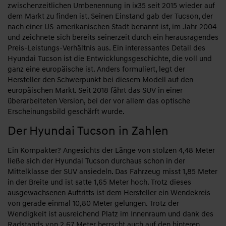
zwischenzeitlichen Umbenennung in ix35 seit 2015 wieder auf
dem Markt zu finden ist. Seinen Einstand gab der Tucson, der
nach einer US-amerikanischen Stadt benannt ist, im Jahr 2004
und zeichnete sich bereits seinerzeit durch ein herausragendes
Preis-Leistungs-Verhältnis aus. Ein interessantes Detail des
Hyundai Tucson ist die Entwicklungsgeschichte, die voll und
ganz eine europäische ist. Anders formuliert, legt der
Hersteller den Schwerpunkt bei diesem Modell auf den
europäischen Markt. Seit 2018 fährt das SUV in einer
überarbeiteten Version, bei der vor allem das optische
Erscheinungsbild geschärft wurde.
Der Hyundai Tucson in Zahlen
Ein Kompakter? Angesichts der Länge von stolzen 4,48 Meter
ließe sich der Hyundai Tucson durchaus schon in der
Mittelklasse der SUV ansiedeln. Das Fahrzeug misst 1,85 Meter
in der Breite und ist satte 1,65 Meter hoch. Trotz dieses
ausgewachsenen Auftritts ist dem Hersteller ein Wendekreis
von gerade einmal 10,80 Meter gelungen. Trotz der
Wendigkeit ist ausreichend Platz im Innenraum und dank des
Radstands von 2,67 Meter herrscht auch auf den hinteren