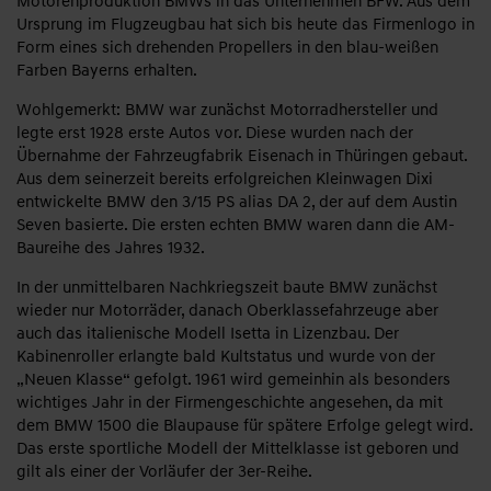
Motorenproduktion BMWs in das Unternehmen BFW. Aus dem
Ursprung im Flugzeugbau hat sich bis heute das Firmenlogo in
Form eines sich drehenden Propellers in den blau-weißen
Farben Bayerns erhalten.
Wohlgemerkt: BMW war zunächst Motorradhersteller und
legte erst 1928 erste Autos vor. Diese wurden nach der
Übernahme der Fahrzeugfabrik Eisenach in Thüringen gebaut.
Aus dem seinerzeit bereits erfolgreichen Kleinwagen Dixi
entwickelte BMW den 3/15 PS alias DA 2, der auf dem Austin
Seven basierte. Die ersten echten BMW waren dann die AM-
Baureihe des Jahres 1932.
In der unmittelbaren Nachkriegszeit baute BMW zunächst
wieder nur Motorräder, danach Oberklassefahrzeuge aber
auch das italienische Modell Isetta in Lizenzbau. Der
Kabinenroller erlangte bald Kultstatus und wurde von der
„Neuen Klasse“ gefolgt. 1961 wird gemeinhin als besonders
wichtiges Jahr in der Firmengeschichte angesehen, da mit
dem BMW 1500 die Blaupause für spätere Erfolge gelegt wird.
Das erste sportliche Modell der Mittelklasse ist geboren und
gilt als einer der Vorläufer der 3er-Reihe.