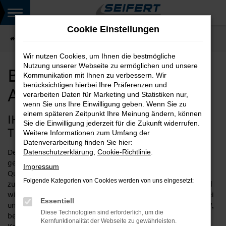
Zum
Hauptinhalt
Cookie Einstellungen
springen
Startseite
BMW kaufen bei Seifert Automobile GmbH
Wir nutzen Cookies, um Ihnen die bestmögliche
Nutzung unserer Webseite zu ermöglichen und unsere
BMW kaufen bei Seifert
Kommunikation mit Ihnen zu verbessern. Wir
berücksichtigen hierbei Ihre Präferenzen und
Automobile GmbH
verarbeiten Daten für Marketing und Statistiken nur,
wenn Sie uns Ihre Einwilligung geben. Wenn Sie zu
einem späteren Zeitpunkt Ihre Meinung ändern, können
IHR NEUER BMW – AUTOKAUF BEIM
Sie die Einwilligung jederzeit für die Zukunft widerrufen.
TRADITIONSUNTERNEHMEN
Weitere Informationen zum Umfang der
Datenverarbeitung finden Sie hier:
Der Hersteller BMW und Seifert Automobile haben vieles
Datenschutzerklärung
,
Cookie-Richtlinie
.
gemeinsam. Unser Unternehmen setzt auf Tradition und
Impressum
Qualität und lässt sich in seinen Wurzeln bis ins Jahr 1932
Folgende Kategorien von Cookies werden von uns eingesetzt:
zurückverfolgen. Als Anbieter von Fahrzeugen von BMW sind
wir ein Familienbetrieb mit hoher regionaler Verankerung. Bei
Essentiell
uns finden Sie die gesamte Bandbreite an interessanten PKW,
Diese Technologien sind erforderlich, um die
beginnend bei Kleinstwagen über Kleinwagen- und
Kernfunktionalität der Webseite zu gewährleisten.