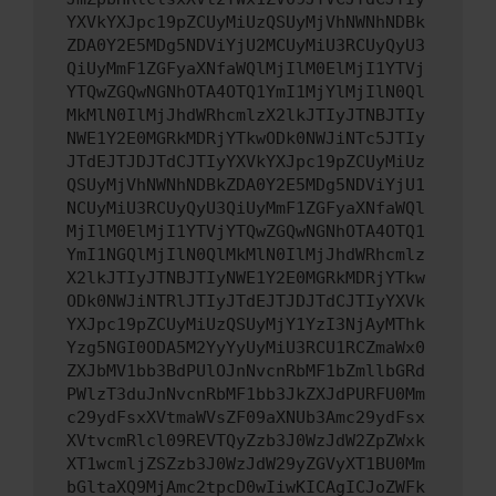
YXVkYXJpc19pZCUyMiUzQSUyMjVhNWNhNDBk
ZDA0Y2E5MDg5NDViYjU2MCUyMiU3RCUyQyU3
QiUyMmF1ZGFyaXNfaWQlMjIlM0ElMjI1YTVj
YTQwZGQwNGNhOTA4OTQ1YmI1MjYlMjIlN0Ql
MkMlN0IlMjJhdWRhcmlzX2lkJTIyJTNBJTIy
NWE1Y2E0MGRkMDRjYTkwODk0NWJiNTc5JTIy
JTdEJTJDJTdCJTIyYXVkYXJpc19pZCUyMiUz
QSUyMjVhNWNhNDBkZDA0Y2E5MDg5NDViYjU1
NCUyMiU3RCUyQyU3QiUyMmF1ZGFyaXNfaWQl
MjIlM0ElMjI1YTVjYTQwZGQwNGNhOTA4OTQ1
YmI1NGQlMjIlN0QlMkMlN0IlMjJhdWRhcmlz
X2lkJTIyJTNBJTIyNWE1Y2E0MGRkMDRjYTkw
ODk0NWJiNTRlJTIyJTdEJTJDJTdCJTIyYXVk
YXJpc19pZCUyMiUzQSUyMjY1YzI3NjAyMThk
Yzg5NGI0ODA5M2YyYyUyMiU3RCU1RCZmaWx0
ZXJbMV1bb3BdPUlOJnNvcnRbMF1bZmllbGRd
PWlzT3duJnNvcnRbMF1bb3JkZXJdPURFU0Mm
c29ydFsxXVtmaWVsZF09aXNUb3Amc29ydFsx
XVtvcmRlcl09REVTQyZzb3J0WzJdW2ZpZWxk
XT1wcmljZSZzb3J0WzJdW29yZGVyXT1BU0Mm
bGltaXQ9MjAmc2tpcD0wIiwKICAgICJoZWFk