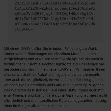
ZXJzIjoge30sCiAgICAiYm9keSI6IG51bGws
CiAgICAiZXhwZWN0IjogewogICAgICAicmVz
cG9uc2VUeXBlIjogIiIKICAgIH0sCiAgICAi
dGltZW91dCI6IDAsCiAgICAicHJvZ3Jlc3Mi
OiBudWxsLAogICAgInJpc2t5IjogZmFsc2UK
ICB9Cn0=
Mit einem BMW treffen Sie in jedem Fall eine gute Wahl.
Immer wieder überzeugen die einzelnen Modelle in den
Vergleichstest und erweisen sich sowohl optisch als auch in
technischer Hinsicht als echte Highlights. Bei uns steigen Sie
besonders günstig in Ihren neuen BMW ein. Wir räumen Ihnen
einerseits attraktive Rabatte ein, geben Ihnen andererseits
aber auch die Möglichkeit, Ihr vorhandenes Fahrzeug gleich
welchen Typs, Herstellers und Fabrikats in Zahlung zu geben.
Des Weiteren lässt sich der Kauf eines BMW immer auch mit
einer Finanzierung kombinieren. Eine Anzahlung ist meist nicht
erforderlich und die monatlichen Raten sind garantiert niedrig,
ohne Ihr Budget allzu sehr zu belasten.