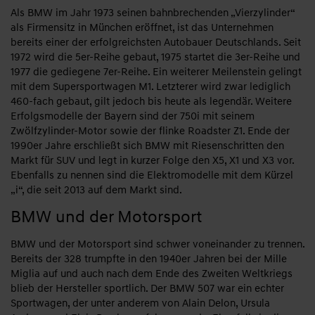
Als BMW im Jahr 1973 seinen bahnbrechenden „Vierzylinder“
als Firmensitz in München eröffnet, ist das Unternehmen
bereits einer der erfolgreichsten Autobauer Deutschlands. Seit
1972 wird die 5er-Reihe gebaut, 1975 startet die 3er-Reihe und
1977 die gediegene 7er-Reihe. Ein weiterer Meilenstein gelingt
mit dem Supersportwagen M1. Letzterer wird zwar lediglich
460-fach gebaut, gilt jedoch bis heute als legendär. Weitere
Erfolgsmodelle der Bayern sind der 750i mit seinem
Zwölfzylinder-Motor sowie der flinke Roadster Z1. Ende der
1990er Jahre erschließt sich BMW mit Riesenschritten den
Markt für SUV und legt in kurzer Folge den X5, X1 und X3 vor.
Ebenfalls zu nennen sind die Elektromodelle mit dem Kürzel
„i“, die seit 2013 auf dem Markt sind.
BMW und der Motorsport
BMW und der Motorsport sind schwer voneinander zu trennen.
Bereits der 328 trumpfte in den 1940er Jahren bei der Mille
Miglia auf und auch nach dem Ende des Zweiten Weltkriegs
blieb der Hersteller sportlich. Der BMW 507 war ein echter
Sportwagen, der unter anderem von Alain Delon, Ursula