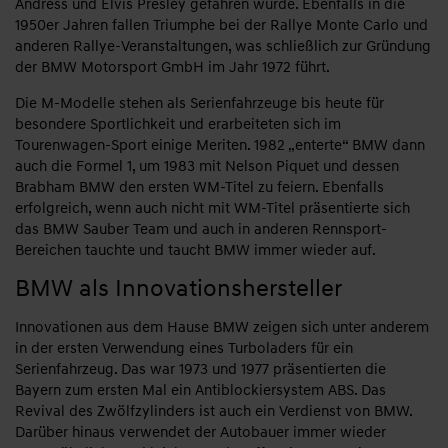
Andress und Elvis Presley gefahren wurde. Ebenfalls in die
1950er Jahren fallen Triumphe bei der Rallye Monte Carlo und
anderen Rallye-Veranstaltungen, was schließlich zur Gründung
der BMW Motorsport GmbH im Jahr 1972 führt.
Die M-Modelle stehen als Serienfahrzeuge bis heute für
besondere Sportlichkeit und erarbeiteten sich im
Tourenwagen-Sport einige Meriten. 1982 „enterte“ BMW dann
auch die Formel 1, um 1983 mit Nelson Piquet und dessen
Brabham BMW den ersten WM-Titel zu feiern. Ebenfalls
erfolgreich, wenn auch nicht mit WM-Titel präsentierte sich
das BMW Sauber Team und auch in anderen Rennsport-
Bereichen tauchte und taucht BMW immer wieder auf.
BMW als Innovationshersteller
Innovationen aus dem Hause BMW zeigen sich unter anderem
in der ersten Verwendung eines Turboladers für ein
Serienfahrzeug. Das war 1973 und 1977 präsentierten die
Bayern zum ersten Mal ein Antiblockiersystem ABS. Das
Revival des Zwölfzylinders ist auch ein Verdienst von BMW.
Darüber hinaus verwendet der Autobauer immer wieder