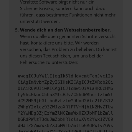
Veraltete Software birgt nicht nur ein
Sicherheitsrisiko, sondern kann auch dazu
führen, dass bestimmte Funktionen nicht mehr
unterstützt werden.
Wende dich an den Webseitenbetreiber.
Wenn du alle oben genannten Schritte versucht
hast, kontaktiere uns bitte. Wir werden
versuchen, das Problem zu beheben. Du kannst
uns diesen Text schicken, um uns bei der
Fehlersuche zu unterstützen:
ewogICJuYW1lIjogIk5ldHdvcmtFcnJvciIs
CiAgImNvbmZpZyI6IHsKICAgICJtZXRob2Qi
OiAiR0VUIiwKICAgICJ1cmwiOiAiaHR0cHM6
Ly9hcGkueC5ha3MtcHJvZC5hdWRhcmlzLm5l
dC92MS9jbGllbnRzLzIwMDUvd2Vic2l0ZS12
ZWhpY2xlcz93ZWJzaXRlPTVmNjhiN2MyZTUw
M2YwMDg3ZjEzYmZlNCZmaWx0ZXJbMF1bZmll
bGRdPWlzT3duJmZpbHRlclswXVt2YWx1ZV09
dHJ1ZSZmaWx0ZXJbMV1bZmllbGRdPW1vZGVs
JmZpbHRlclsxXVt2YWx1ZV09JTVCJTdCJTIy