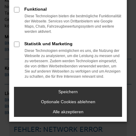
Kompaktklasse bis hin zu Mittelklasse oder SUV. Darüber
hinaus versorgen wir Sie sowohl mit einer günstigen
Funktional
Tageszulassung als auch mit Jahreswagen und klassischen
Diese Technologien bieten die bestmögliche Funktionalität
Gebrauchtfahrzeugen von BMW. Eine umfangreiche und
der Webseite. Services von Drittanbietern wie Google
kompetente Beratung versteht sich dabei von selbst.
Maps, Chats, Fahrzeugbewertungssystem und weitere
werden aktiviert.
Modelle
BMW X1
Statistik und Marketing
BMW X5
Diese Technologien ermöglichen es uns, die Nutzung der
Webseite zu analysieren, um die Leistung zu messen und
zu verbessern. Zudem werden Technologien eingesetzt,
die von dritten Werbetreibenden verwendet werden, um
Kategorie
Sie auf anderen Webseiten zu verfolgen und um Anzeigen
BMW Gebrauchtwagen
zu schalten, die für Ihre Interessen relevant sind.
Speichern
Lieferservice
BMW Würzburg
Optionale Cookies ablehnen
BMW Fulda
Alle akzeptieren
BMW Bad Kissingen
FEHLER: NETWORK ERROR