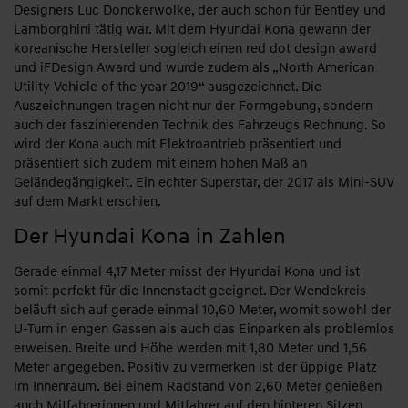
Designers Luc Donckerwolke, der auch schon für Bentley und
Lamborghini tätig war. Mit dem Hyundai Kona gewann der
koreanische Hersteller sogleich einen red dot design award
und iFDesign Award und wurde zudem als „North American
Utility Vehicle of the year 2019“ ausgezeichnet. Die
Auszeichnungen tragen nicht nur der Formgebung, sondern
auch der faszinierenden Technik des Fahrzeugs Rechnung. So
wird der Kona auch mit Elektroantrieb präsentiert und
präsentiert sich zudem mit einem hohen Maß an
Geländegängigkeit. Ein echter Superstar, der 2017 als Mini-SUV
auf dem Markt erschien.
Der Hyundai Kona in Zahlen
Gerade einmal 4,17 Meter misst der Hyundai Kona und ist
somit perfekt für die Innenstadt geeignet. Der Wendekreis
beläuft sich auf gerade einmal 10,60 Meter, womit sowohl der
U-Turn in engen Gassen als auch das Einparken als problemlos
erweisen. Breite und Höhe werden mit 1,80 Meter und 1,56
Meter angegeben. Positiv zu vermerken ist der üppige Platz
im Innenraum. Bei einem Radstand von 2,60 Meter genießen
auch Mitfahrerinnen und Mitfahrer auf den hinteren Sitzen