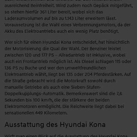
ausreichend Beinfreiheit. Wird zudem noch Gepäck mitgeführt,
so stehen hierfür 361 Liter bereit, wobei sich das
Laderaumvolumen auf bis zu 1.143 Liter erweitern lässt.
Voraussetzung ist die Wahl eines Verbrennungsmotors, da der
Akku des Elektroantriebs auch ein wenig Platz benötigt.
Wer sich für einen Hyundai Kona entscheidet, hat hinsichtlich
der Motorisierung die Qual der Wahl. Der Benziner leistet
zwischen 120 und 177 PS – Allradantrieb ist inklusive, wobei
auch ein Frontantrieb möglich ist. Als Diesel schlagen 115 oder
136 PS zu Buche und wer den umweltfreundlichen
Elektroantrieb wählt, liegt bei 135 oder 204 Pferdestärken. Auf
die Straße gebracht wird die Motorkraft sowohl durch
manuelle Getriebe als auch eine Sieben-Stufen-
Doppelkupplungs-Automatik. Bemerkenswert sind die 7,6
Sekunden bis 100 km/h, die der stärkere der beiden
Elektromotoren ermöglicht. Die Reichweite liegt dabei bei
sensationellen 449 Kilometern.
Ausstattung des Hyundai Kona
Wirft man einen Blick auf die Ausstattung des Hyundai Kona,