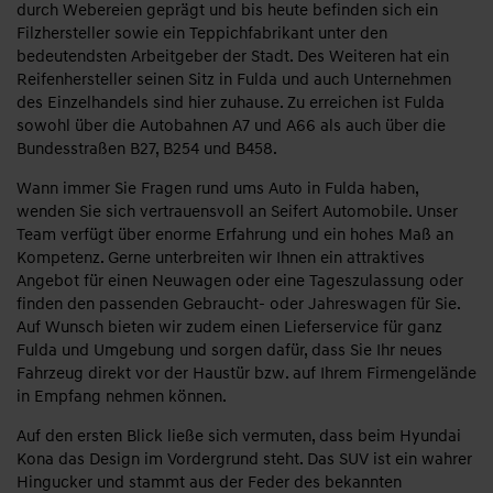
durch Webereien geprägt und bis heute befinden sich ein
Filzhersteller sowie ein Teppichfabrikant unter den
bedeutendsten Arbeitgeber der Stadt. Des Weiteren hat ein
Reifenhersteller seinen Sitz in Fulda und auch Unternehmen
des Einzelhandels sind hier zuhause. Zu erreichen ist Fulda
sowohl über die Autobahnen A7 und A66 als auch über die
Bundesstraßen B27, B254 und B458.
Wann immer Sie Fragen rund ums Auto in Fulda haben,
wenden Sie sich vertrauensvoll an Seifert Automobile. Unser
Team verfügt über enorme Erfahrung und ein hohes Maß an
Kompetenz. Gerne unterbreiten wir Ihnen ein attraktives
Angebot für einen Neuwagen oder eine Tageszulassung oder
finden den passenden Gebraucht- oder Jahreswagen für Sie.
Auf Wunsch bieten wir zudem einen Lieferservice für ganz
Fulda und Umgebung und sorgen dafür, dass Sie Ihr neues
Fahrzeug direkt vor der Haustür bzw. auf Ihrem Firmengelände
in Empfang nehmen können.
Auf den ersten Blick ließe sich vermuten, dass beim Hyundai
Kona das Design im Vordergrund steht. Das SUV ist ein wahrer
Hingucker und stammt aus der Feder des bekannten