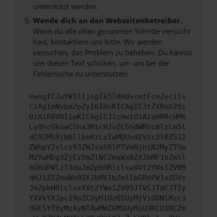
unterstützt werden.
Wende dich an den Webseitenbetreiber.
Wenn du alle oben genannten Schritte versucht
hast, kontaktiere uns bitte. Wir werden
versuchen, das Problem zu beheben. Du kannst
uns diesen Text schicken, um uns bei der
Fehlersuche zu unterstützen:
ewogICJuYW1lIjogIk5ldHdvcmtFcnJvciIs
CiAgImNvbmZpZyI6IHsKICAgICJtZXRob2Qi
OiAiR0VUIiwKICAgICJ1cmwiOiAiaHR0cHM6
Ly9hcGkueC5ha3MtcHJvZC5hdWRhcmlzLm5l
dC92MS9jbGllbnRzLzIwMDUvd2Vic2l0ZS12
ZWhpY2xlcz93ZWJzaXRlPTVmNjhiN2MyZTUw
M2YwMDg3ZjEzYmZlNCZmaWx0ZXJbMF1bZmll
bGRdPWlzT3duJmZpbHRlclswXVt2YWx1ZV09
dHJ1ZSZmaWx0ZXJbMV1bZmllbGRdPW1vZGVs
JmZpbHRlclsxXVt2YWx1ZV09JTVCJTdCJTIy
YXVkYXJpc19pZCUyMiUzQSUyMjViODNlMzc3
OGE5YTUyMzAyNTAwMWZkMSUyMiU3RCU1RCZm