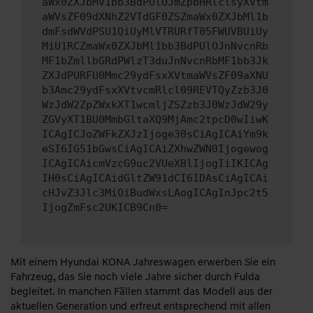
aWx0ZXJbMV1bb3BdPUlOJmZpbHRlclsyXVtm
aWVsZF09dXNhZ2VTdGF0ZSZmaWx0ZXJbMl1b
dmFsdWVdPSU1QiUyMlVTRURfT05FWUVBUiUy
MiU1RCZmaWx0ZXJbMl1bb3BdPUlOJnNvcnRb
MF1bZmllbGRdPWlzT3duJnNvcnRbMF1bb3Jk
ZXJdPURFU0Mmc29ydFsxXVtmaWVsZF09aXNU
b3Amc29ydFsxXVtvcmRlcl09REVTQyZzb3J0
WzJdW2ZpZWxkXT1wcmljZSZzb3J0WzJdW29y
ZGVyXT1BU0MmbGltaXQ9MjAmc2tpcD0wIiwK
ICAgICJoZWFkZXJzIjoge30sCiAgICAiYm9k
eSI6IG51bGwsCiAgICAiZXhwZWN0Ijogewog
ICAgICAicmVzcG9uc2VUeXBlIjogIiIKICAg
IH0sCiAgICAidGltZW91dCI6IDAsCiAgICAi
cHJvZ3Jlc3MiOiBudWxsLAogICAgInJpc2t5
IjogZmFsc2UKICB9Cn0=
Mit einem Hyundai KONA Jahreswagen erwerben Sie ein
Fahrzeug, das Sie noch viele Jahre sicher durch Fulda
begleitet. In manchen Fällen stammt das Modell aus der
aktuellen Generation und erfreut entsprechend mit allen