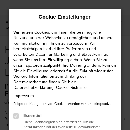
Zum
Hauptinhalt
Cookie Einstellungen
springen
Startseite
Fulda
Hyundai
Hyundai KONA
Hyundai KONA Jahreswagen mit
Lieferservice nach Fulda
Wir nutzen Cookies, um Ihnen die bestmögliche
Nutzung unserer Webseite zu ermöglichen und unsere
Kommunikation mit Ihnen zu verbessern. Wir
Hyundai KONA
berücksichtigen hierbei Ihre Präferenzen und
verarbeiten Daten für Marketing und Statistiken nur,
Jahreswagen mit
wenn Sie uns Ihre Einwilligung geben. Wenn Sie zu
einem späteren Zeitpunkt Ihre Meinung ändern, können
Lieferservice nach Fulda
Sie die Einwilligung jederzeit für die Zukunft widerrufen.
Weitere Informationen zum Umfang der
Datenverarbeitung finden Sie hier:
PREISBEWUSST UNTERWEGS IN
Datenschutzerklärung
,
Cookie-Richtlinie
.
FULDA MIT DEM HYUNDAI KONA
Impressum
JAHRESWAGEN
Folgende Kategorien von Cookies werden von uns eingesetzt:
Natürlich spielt beim Autokauf immer auch der Preis eine
Essentiell
Rolle. Bei Seifert Automobile zeigen wir uns in diesem Bereich
Diese Technologien sind erforderlich, um die
in Ihrem Sinne kreativ und bieten Ihnen beispielsweise einen
Kernfunktionalität der Webseite zu gewährleisten.