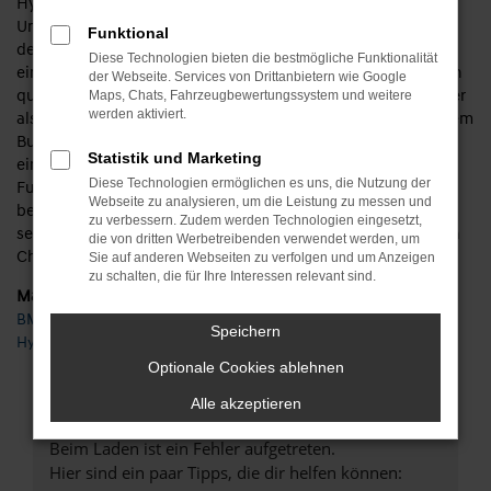
Hyundai KONA Jahreswagen für Fahrten in Fulda und
Umgebung. Die Besonderheit besteht darin, dass das Datum
Funktional
der Erstzulassung maximal ein Jahr zurückliegen darf. Von
Diese Technologien bieten die bestmögliche Funktionalität
einem Neuwagen lässt sich daher nicht mehr sprechen, doch
der Webseite. Services von Drittanbietern wie Google
qualitativ ist ein Hyundai KONA Jahreswagen deutlich besser
Maps, Chats, Fahrzeugbewertungssystem und weitere
werden aktiviert.
als ein klassischer Gebrauchter, der schon mehr Jahre auf dem
Buckel hat. Hinzu kommt, dass das Fahrzeug bereits
Statistik und Marketing
eingefahren wurde und somit sicher auf den Straßen von
Diese Technologien ermöglichen es uns, die Nutzung der
Fulda eingesetzt werden kann. Produktionsfehler lassen sich
Webseite zu analysieren, um die Leistung zu messen und
bei einem Hyundai KONA Jahreswagen ausschließen und
zu verbessern. Zudem werden Technologien eingesetzt,
selbstverständlich unterziehen wir jedes Auto einem exakten
die von dritten Werbetreibenden verwendet werden, um
Check in unserer Meisterwerkstatt.
Sie auf anderen Webseiten zu verfolgen und um Anzeigen
zu schalten, die für Ihre Interessen relevant sind.
Marken
BMW
Speichern
Hyundai
Optionale Cookies ablehnen
FEHLER: NETWORK ERROR
Alle akzeptieren
Beim Laden ist ein Fehler aufgetreten.
Hier sind ein paar Tipps, die dir helfen können: