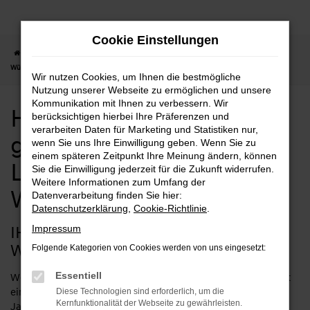
Zum
Hauptinhalt
Cookie Einstellungen
springen
Startseite
Würzburg
Hyundai in Würzburg günstig kaufen | Lieferservice nach
Würzburg
Wir nutzen Cookies, um Ihnen die bestmögliche
Nutzung unserer Webseite zu ermöglichen und unsere
Kommunikation mit Ihnen zu verbessern. Wir
Hyundai in Würzburg
berücksichtigen hierbei Ihre Präferenzen und
verarbeiten Daten für Marketing und Statistiken nur,
günstig kaufen |
wenn Sie uns Ihre Einwilligung geben. Wenn Sie zu
einem späteren Zeitpunkt Ihre Meinung ändern, können
Lieferservice nach
Sie die Einwilligung jederzeit für die Zukunft widerrufen.
Weitere Informationen zum Umfang der
Würzburg
Datenverarbeitung finden Sie hier:
Datenschutzerklärung
,
Cookie-Richtlinie
.
IHR HYUNDAI MACHT SIE MOBIL IN
Impressum
WÜRZBURG
Folgende Kategorien von Cookies werden von uns eingesetzt:
Essentiell
Wer viel in Würzburg und Umgebung unterwegs ist, benötigt
ein zuverlässiges Fahrzeug. Hyundai bewegt sich seit
Diese Technologien sind erforderlich, um die
Kernfunktionalität der Webseite zu gewährleisten.
Jahrzehnten auf höchstem Niveau und ist eine der