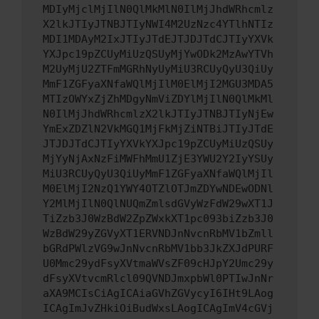
MDIyMjclMjIlN0QlMkMlN0IlMjJhdWRhcmlz
X2lkJTIyJTNBJTIyNWI4M2UzNzc4YTlhNTIz
MDI1MDAyM2IxJTIyJTdEJTJDJTdCJTIyYXVk
YXJpc19pZCUyMiUzQSUyMjYwODk2MzAwYTVh
M2UyMjU2ZTFmMGRhNyUyMiU3RCUyQyU3QiUy
MmF1ZGFyaXNfaWQlMjIlM0ElMjI2MGU3MDA5
MTIzOWYxZjZhMDgyNmViZDYlMjIlN0QlMkMl
N0IlMjJhdWRhcmlzX2lkJTIyJTNBJTIyNjEw
YmExZDZlN2VkMGQ1MjFkMjZiNTBiJTIyJTdE
JTJDJTdCJTIyYXVkYXJpc19pZCUyMiUzQSUy
MjYyNjAxNzFiMWFhMmU1ZjE3YWU2Y2IyYSUy
MiU3RCUyQyU3QiUyMmF1ZGFyaXNfaWQlMjIl
M0ElMjI2NzQ1YWY4OTZlOTJmZDYwNDEwODNl
Y2MlMjIlN0QlNUQmZmlsdGVyWzFdW29wXT1J
TiZzb3J0WzBdW2ZpZWxkXT1pc093biZzb3J0
WzBdW29yZGVyXT1ERVNDJnNvcnRbMV1bZmll
bGRdPWlzVG9wJnNvcnRbMV1bb3JkZXJdPURF
U0Mmc29ydFsyXVtmaWVsZF09cHJpY2Umc29y
dFsyXVtvcmRlcl09QVNDJmxpbWl0PTIwJnNr
aXA9MCIsCiAgICAiaGVhZGVycyI6IHt9LAog
ICAgImJvZHkiOiBudWxsLAogICAgImV4cGVj