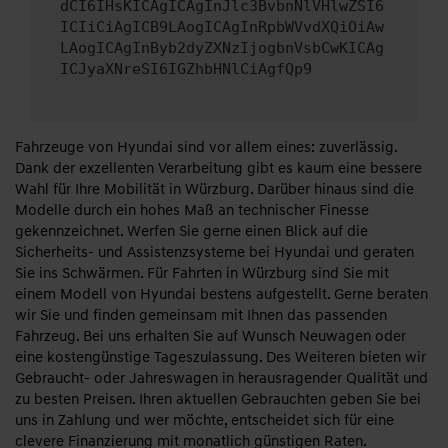
dCI6IHsKICAgICAgInJlc3BvbnNlVHlwZSI6
ICIiCiAgICB9LAogICAgInRpbWVvdXQiOiAw
LAogICAgInByb2dyZXNzIjogbnVsbCwKICAg
ICJyaXNreSI6IGZhbHNlCiAgfQp9
Fahrzeuge von Hyundai sind vor allem eines: zuverlässig.
Dank der exzellenten Verarbeitung gibt es kaum eine bessere
Wahl für Ihre Mobilität in Würzburg. Darüber hinaus sind die
Modelle durch ein hohes Maß an technischer Finesse
gekennzeichnet. Werfen Sie gerne einen Blick auf die
Sicherheits- und Assistenzsysteme bei Hyundai und geraten
Sie ins Schwärmen. Für Fahrten in Würzburg sind Sie mit
einem Modell von Hyundai bestens aufgestellt. Gerne beraten
wir Sie und finden gemeinsam mit Ihnen das passenden
Fahrzeug. Bei uns erhalten Sie auf Wunsch Neuwagen oder
eine kostengünstige Tageszulassung. Des Weiteren bieten wir
Gebraucht- oder Jahreswagen in herausragender Qualität und
zu besten Preisen. Ihren aktuellen Gebrauchten geben Sie bei
uns in Zahlung und wer möchte, entscheidet sich für eine
clevere Finanzierung mit monatlich günstigen Raten.