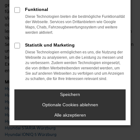
gefragtesten Automobilhersteller. Die Modelle von Hyundai
Funktional
für Würzburg zeichnen sich unter anderem durch ihre
Diese Technologien bieten die bestmögliche Funktionalität
Vielseitigkeit. Sie entscheiden, ob Sie lieber einen Kleinst-
der Webseite. Services von Drittanbietern wie Google
oder Kleinwagen durch den belebten Innenstadtverkehr
Maps, Chats, Fahrzeugbewertungssystem und weitere
lenken oder sich mit Kompakt- oder Mittelklasse bzw. einem
werden aktiviert.
Van oder SUV eine Extraportion an Platz gönnen. Wir von
Seifert Automobile beschäftigen uns seit 1932 mit Fahrzeugen
Statistik und Marketing
und sind seit vielen Jahren in Würzburg bzw. der Umgebung
Diese Technologien ermöglichen es uns, die Nutzung der
beheimatet. Zudem verstehen wir uns als ausgewiesene
Webseite zu analysieren, um die Leistung zu messen und
zu verbessern. Zudem werden Technologien eingesetzt,
Experten für die Marke Hyundai und verfügen über eine
die von dritten Werbetreibenden verwendet werden, um
entsprechend hohe Fachkompetenz.
Sie auf anderen Webseiten zu verfolgen und um Anzeigen
zu schalten, die für Ihre Interessen relevant sind.
Modelle
Hyundai i10 Würzburg
Speichern
Hyundai i20 Würzburg
Hyundai i30 Würzburg
Optionale Cookies ablehnen
Hyundai KONA Würzburg
Hyundai SANTA FE Würzburg
Alle akzeptieren
Hyundai TUCSON Würzburg
Hyundai STARIA Würzburg
Hyundai IONIQ 5 Würzburg