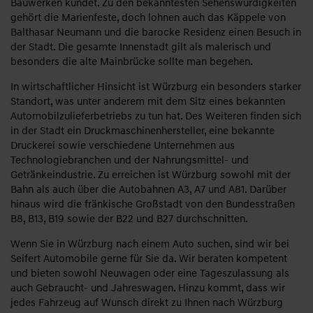
Bauwerken kündet. Zu den bekanntesten Sehenswürdigkeiten
gehört die Marienfeste, doch lohnen auch das Käppele von
Balthasar Neumann und die barocke Residenz einen Besuch in
der Stadt. Die gesamte Innenstadt gilt als malerisch und
besonders die alte Mainbrücke sollte man begehen.
In wirtschaftlicher Hinsicht ist Würzburg ein besonders starker
Standort, was unter anderem mit dem Sitz eines bekannten
Automobilzulieferbetriebs zu tun hat. Des Weiteren finden sich
in der Stadt ein Druckmaschinenhersteller, eine bekannte
Druckerei sowie verschiedene Unternehmen aus
Technologiebranchen und der Nahrungsmittel- und
Getränkeindustrie. Zu erreichen ist Würzburg sowohl mit der
Bahn als auch über die Autobahnen A3, A7 und A81. Darüber
hinaus wird die fränkische Großstadt von den Bundesstraßen
B8, B13, B19 sowie der B22 und B27 durchschnitten.
Wenn Sie in Würzburg nach einem Auto suchen, sind wir bei
Seifert Automobile gerne für Sie da. Wir beraten kompetent
und bieten sowohl Neuwagen oder eine Tageszulassung als
auch Gebraucht- und Jahreswagen. Hinzu kommt, dass wir
jedes Fahrzeug auf Wunsch direkt zu Ihnen nach Würzburg