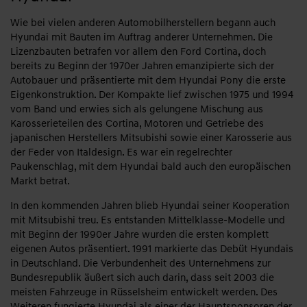
Wie bei vielen anderen Automobilherstellern begann auch
Hyundai mit Bauten im Auftrag anderer Unternehmen. Die
Lizenzbauten betrafen vor allem den Ford Cortina, doch
bereits zu Beginn der 1970er Jahren emanzipierte sich der
Autobauer und präsentierte mit dem Hyundai Pony die erste
Eigenkonstruktion. Der Kompakte lief zwischen 1975 und 1994
vom Band und erwies sich als gelungene Mischung aus
Karosserieteilen des Cortina, Motoren und Getriebe des
japanischen Herstellers Mitsubishi sowie einer Karosserie aus
der Feder von Italdesign. Es war ein regelrechter
Paukenschlag, mit dem Hyundai bald auch den europäischen
Markt betrat.
In den kommenden Jahren blieb Hyundai seiner Kooperation
mit Mitsubishi treu. Es entstanden Mittelklasse-Modelle und
mit Beginn der 1990er Jahre wurden die ersten komplett
eigenen Autos präsentiert. 1991 markierte das Debüt Hyundais
in Deutschland. Die Verbundenheit des Unternehmens zur
Bundesrepublik äußert sich auch darin, dass seit 2003 die
meisten Fahrzeuge in Rüsselsheim entwickelt werden. Des
Weiteren fungierte Hyundai als einer der Hauptsponsoren der