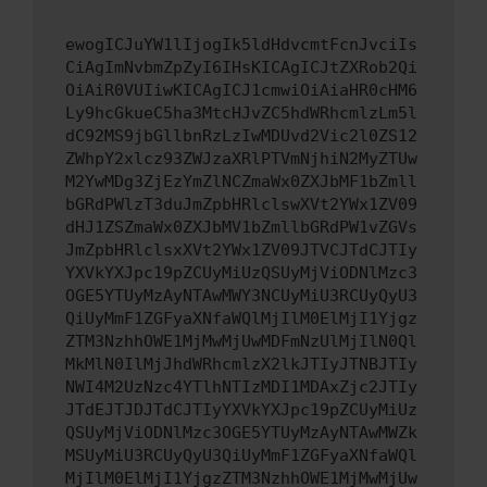
ewogICJuYW1lIjogIk5ldHdvcmtFcnJvciIs
CiAgImNvbmZpZyI6IHsKICAgICJtZXRob2Qi
OiAiR0VUIiwKICAgICJ1cmwiOiAiaHR0cHM6
Ly9hcGkueC5ha3MtcHJvZC5hdWRhcmlzLm5l
dC92MS9jbGllbnRzLzIwMDUvd2Vic2l0ZS12
ZWhpY2xlcz93ZWJzaXRlPTVmNjhiN2MyZTUw
M2YwMDg3ZjEzYmZlNCZmaWx0ZXJbMF1bZmll
bGRdPWlzT3duJmZpbHRlclswXVt2YWx1ZV09
dHJ1ZSZmaWx0ZXJbMV1bZmllbGRdPW1vZGVs
JmZpbHRlclsxXVt2YWx1ZV09JTVCJTdCJTIy
YXVkYXJpc19pZCUyMiUzQSUyMjViODNlMzc3
OGE5YTUyMzAyNTAwMWY3NCUyMiU3RCUyQyU3
QiUyMmF1ZGFyaXNfaWQlMjIlM0ElMjI1Yjgz
ZTM3NzhhOWE1MjMwMjUwMDFmNzUlMjIlN0Ql
MkMlN0IlMjJhdWRhcmlzX2lkJTIyJTNBJTIy
NWI4M2UzNzc4YTlhNTIzMDI1MDAxZjc2JTIy
JTdEJTJDJTdCJTIyYXVkYXJpc19pZCUyMiUz
QSUyMjViODNlMzc3OGE5YTUyMzAyNTAwMWZk
MSUyMiU3RCUyQyU3QiUyMmF1ZGFyaXNfaWQl
MjIlM0ElMjI1YjgzZTM3NzhhOWE1MjMwMjUw