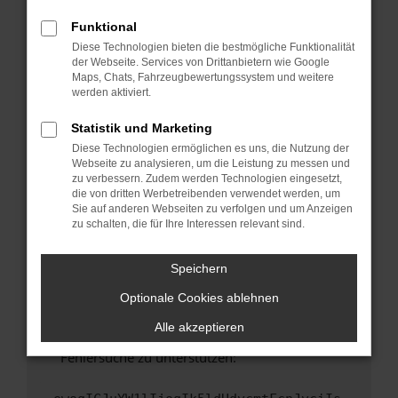
anderen Browser oder in einem privaten
Fenster?
Funktional
Diese Technologien bieten die bestmögliche Funktionalität
Starte dein Gerät neu.
der Webseite. Services von Drittanbietern wie Google
Das kann manchmal helfen, vorübergehende
Maps, Chats, Fahrzeugbewertungssystem und weitere
Probleme zu beheben.
werden aktiviert.
Stelle sicher, dass dein Browser und dein
Statistik und Marketing
Betriebssystem auf dem neuesten Stand
Diese Technologien ermöglichen es uns, die Nutzung der
sind.
Webseite zu analysieren, um die Leistung zu messen und
Veraltete Software birgt nicht nur ein
zu verbessern. Zudem werden Technologien eingesetzt,
Sicherheitsrisiko, sondern kann auch dazu
die von dritten Werbetreibenden verwendet werden, um
Sie auf anderen Webseiten zu verfolgen und um Anzeigen
führen, dass bestimmte Funktionen nicht mehr
zu schalten, die für Ihre Interessen relevant sind.
unterstützt werden.
Wende dich an den Webseitenbetreiber.
Speichern
Wenn du alle oben genannten Schritte versucht
hast, kontaktiere uns bitte. Wir werden
Optionale Cookies ablehnen
versuchen, das Problem zu beheben. Du kannst
Alle akzeptieren
uns diesen Text schicken, um uns bei der
Fehlersuche zu unterstützen: