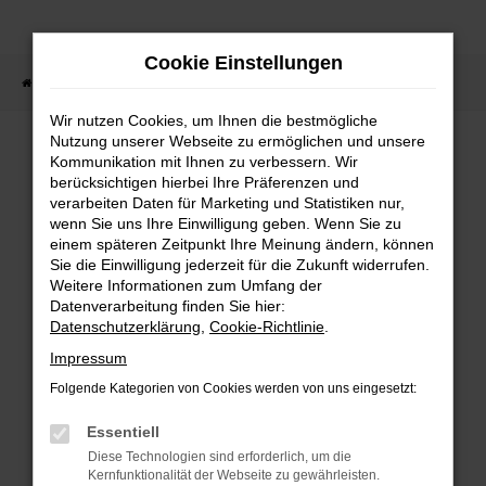
Zum
Hauptinhalt
Cookie Einstellungen
springen
Startseite
Fahrzeugangebote
Fahrzeugsuche
Wir nutzen Cookies, um Ihnen die bestmögliche
Nutzung unserer Webseite zu ermöglichen und unsere
Kommunikation mit Ihnen zu verbessern. Wir
berücksichtigen hierbei Ihre Präferenzen und
FEHLER: NETWORK ERROR
verarbeiten Daten für Marketing und Statistiken nur,
wenn Sie uns Ihre Einwilligung geben. Wenn Sie zu
Beim Laden ist ein Fehler aufgetreten.
einem späteren Zeitpunkt Ihre Meinung ändern, können
Hier sind ein paar Tipps, die dir helfen können:
Sie die Einwilligung jederzeit für die Zukunft widerrufen.
Weitere Informationen zum Umfang der
Überprüfe deine Firewall und deine
Datenverarbeitung finden Sie hier:
Internetverbindung.
Datenschutzerklärung
,
Cookie-Richtlinie
.
Laden andere Webseiten, zum Beispiel deine
Impressum
Suchmaschine?
Folgende Kategorien von Cookies werden von uns eingesetzt:
Prüfe deine Browsererweiterungen.
Manche Erweiterungen, wie Werbeblocker,
Essentiell
können das Laden bestimmter Seiten
Diese Technologien sind erforderlich, um die
verhindern. Funktioniert die Seite in einem
Kernfunktionalität der Webseite zu gewährleisten.