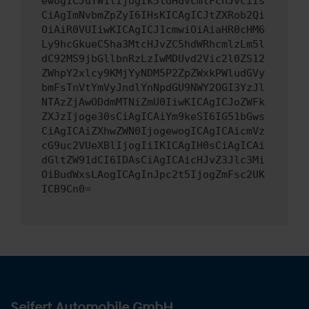
ewogICJuYW1lIjogIk5ldHdvcmtFcnJvciIs
CiAgImNvbmZpZyI6IHsKICAgICJtZXRob2Qi
OiAiR0VUIiwKICAgICJ1cmwiOiAiaHR0cHM6
Ly9hcGkueC5ha3MtcHJvZC5hdWRhcmlzLm5l
dC92MS9jbGllbnRzLzIwMDUvd2Vic2l0ZS12
ZWhpY2xlcy9KMjYyNDM5P2ZpZWxkPWludGVy
bmFsTnVtYmVyJndlYnNpdGU9NWY2OGI3YzJl
NTAzZjAwODdmMTNiZmU0IiwKICAgICJoZWFk
ZXJzIjoge30sCiAgICAiYm9keSI6IG51bGws
CiAgICAiZXhwZWN0IjogewogICAgICAicmVz
cG9uc2VUeXBlIjogIiIKICAgIH0sCiAgICAi
dGltZW91dCI6IDAsCiAgICAicHJvZ3Jlc3Mi
OiBudWxsLAogICAgInJpc2t5IjogZmFsc2UK
ICB9Cn0=
Seifert Automobile GmbH