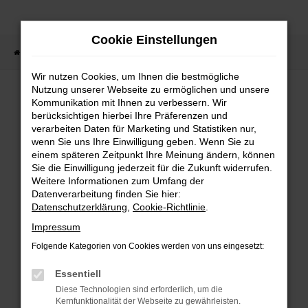
Zum
Hauptinhalt
Cookie Einstellungen
springen
Startseite
Fahrzeugangebote
Fahrzeugsuche
Wir nutzen Cookies, um Ihnen die bestmögliche
Nutzung unserer Webseite zu ermöglichen und unsere
Kommunikation mit Ihnen zu verbessern. Wir
berücksichtigen hierbei Ihre Präferenzen und
FEHLER: NETWORK ERROR
verarbeiten Daten für Marketing und Statistiken nur,
wenn Sie uns Ihre Einwilligung geben. Wenn Sie zu
Beim Laden ist ein Fehler aufgetreten.
einem späteren Zeitpunkt Ihre Meinung ändern, können
Hier sind ein paar Tipps, die dir helfen können:
Sie die Einwilligung jederzeit für die Zukunft widerrufen.
Weitere Informationen zum Umfang der
Überprüfe deine Firewall und deine
Datenverarbeitung finden Sie hier:
Internetverbindung.
Datenschutzerklärung
,
Cookie-Richtlinie
.
Laden andere Webseiten, zum Beispiel deine
Impressum
Suchmaschine?
Folgende Kategorien von Cookies werden von uns eingesetzt:
Prüfe deine Browsererweiterungen.
Manche Erweiterungen, wie Werbeblocker,
Essentiell
können das Laden bestimmter Seiten
Diese Technologien sind erforderlich, um die
verhindern. Funktioniert die Seite in einem
Kernfunktionalität der Webseite zu gewährleisten.