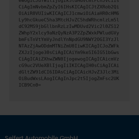
ewogICJuYW1lIjogIk5ldHdvcmtFcnJvciIs
CiAgImNvbmZpZyI6IHsKICAgICJtZXRob2Qi
OiAiR0VUIiwKICAgICJ1cmwiOiAiaHR0cHM6
Ly9hcGkueC5ha3MtcHJvZC5hdWRhcmlzLm5l
dC92MS9jbGllbnRzLzIwMDUvd2Vic2l0ZS12
ZWhpY2xlcy9aNzQyNzA3P2ZpZWxkPWludGVy
bmFsTnVtYmVyJndlYnNpdGU9NWY2OGI3YzJl
NTAzZjAwODdmMTNiZmU0IiwKICAgICJoZWFk
ZXJzIjoge30sCiAgICAiYm9keSI6IG51bGws
CiAgICAiZXhwZWN0IjogewogICAgICAicmVz
cG9uc2VUeXBlIjogIiIKICAgIH0sCiAgICAi
dGltZW91dCI6IDAsCiAgICAicHJvZ3Jlc3Mi
OiBudWxsLAogICAgInJpc2t5IjogZmFsc2UK
ICB9Cn0=
Seifert Automobile GmbH