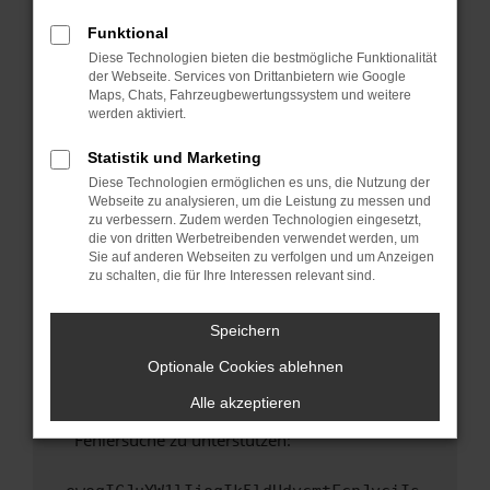
anderen Browser oder in einem privaten
Fenster?
Funktional
Diese Technologien bieten die bestmögliche Funktionalität
Starte dein Gerät neu.
der Webseite. Services von Drittanbietern wie Google
Das kann manchmal helfen, vorübergehende
Maps, Chats, Fahrzeugbewertungssystem und weitere
Probleme zu beheben.
werden aktiviert.
Stelle sicher, dass dein Browser und dein
Statistik und Marketing
Betriebssystem auf dem neuesten Stand
Diese Technologien ermöglichen es uns, die Nutzung der
sind.
Webseite zu analysieren, um die Leistung zu messen und
Veraltete Software birgt nicht nur ein
zu verbessern. Zudem werden Technologien eingesetzt,
Sicherheitsrisiko, sondern kann auch dazu
die von dritten Werbetreibenden verwendet werden, um
Sie auf anderen Webseiten zu verfolgen und um Anzeigen
führen, dass bestimmte Funktionen nicht mehr
zu schalten, die für Ihre Interessen relevant sind.
unterstützt werden.
Wende dich an den Webseitenbetreiber.
Speichern
Wenn du alle oben genannten Schritte versucht
hast, kontaktiere uns bitte. Wir werden
Optionale Cookies ablehnen
versuchen, das Problem zu beheben. Du kannst
Alle akzeptieren
uns diesen Text schicken, um uns bei der
Fehlersuche zu unterstützen: