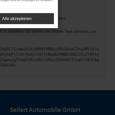
rfolgen und um Anzeigen zu schalten,
tionen nicht mehr unterstützt werden.
Alle akzeptieren
em zu beheben. Du kannst uns diesen Text schicken, um
CAgICJ1cmwiOiAiaHR0cHM6Ly9hcGkueC5ha3MtcHJv
GVybmFsTnVtYmVyJndlYnNpdGU9NWY2OGI3YzJlNTAz
jogewogICAgICAicmVzcG9uc2VUeXBlIjogIiIKICAg
CB9Cn0=
Seifert Automobile GmbH