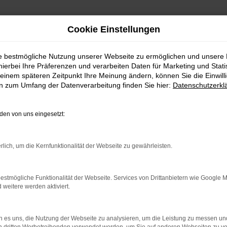
Cookie Einstellungen
ie bestmögliche Nutzung unserer Webseite zu ermöglichen und unsere
hierbei Ihre Präferenzen und verarbeiten Daten für Marketing und Stati
einem späteren Zeitpunkt Ihre Meinung ändern, können Sie die Einwillig
en zum Umfang der Datenverarbeitung finden Sie hier:
Datenschutzerkl
K ERROR
en von uns eingesetzt:
rlich, um die Kernfunktionalität der Webseite zu gewährleisten.
ernetverbindung.
e Suchmaschine?
estmögliche Funktionalität der Webseite. Services von Drittanbietern wie Google 
eitere werden aktiviert.
nnen das Laden bestimmter Seiten verhindern. Funktioniert die 
 es uns, die Nutzung der Webseite zu analysieren, um die Leistung zu messen u