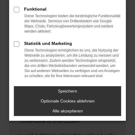
anderen Browser oder in einem privaten
Fenster?
Funktional
Diese Technologien bieten die bestmögliche Funktionalität
Starte dein Gerät neu.
der Webseite. Services von Drittanbietern wie Google
Das kann manchmal helfen, vorübergehende
Maps, Chats, Fahrzeugbewertungssystem und weitere
Probleme zu beheben.
werden aktiviert.
Stelle sicher, dass dein Browser und dein
Statistik und Marketing
Betriebssystem auf dem neuesten Stand
Diese Technologien ermöglichen es uns, die Nutzung der
sind.
Webseite zu analysieren, um die Leistung zu messen und
Veraltete Software birgt nicht nur ein
zu verbessern. Zudem werden Technologien eingesetzt,
Sicherheitsrisiko, sondern kann auch dazu
die von dritten Werbetreibenden verwendet werden, um
Sie auf anderen Webseiten zu verfolgen und um Anzeigen
führen, dass bestimmte Funktionen nicht mehr
zu schalten, die für Ihre Interessen relevant sind.
unterstützt werden.
Wende dich an den Webseitenbetreiber.
Speichern
Wenn du alle oben genannten Schritte versucht
hast, kontaktiere uns bitte. Wir werden
Optionale Cookies ablehnen
versuchen, das Problem zu beheben. Du kannst
Alle akzeptieren
uns diesen Text schicken, um uns bei der
Fehlersuche zu unterstützen: