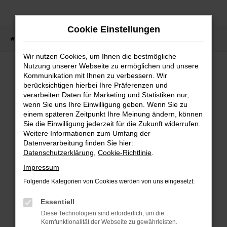
Zum
Hauptinhalt
Cookie Einstellungen
springen
Startseite
Fahrzeugangebote
Fahrzeugsuche
Wir nutzen Cookies, um Ihnen die bestmögliche
Nutzung unserer Webseite zu ermöglichen und unsere
Kommunikation mit Ihnen zu verbessern. Wir
berücksichtigen hierbei Ihre Präferenzen und
FEHLER: NETWORK ERROR
verarbeiten Daten für Marketing und Statistiken nur,
wenn Sie uns Ihre Einwilligung geben. Wenn Sie zu
Beim Laden ist ein Fehler aufgetreten.
einem späteren Zeitpunkt Ihre Meinung ändern, können
Hier sind ein paar Tipps, die dir helfen können:
Sie die Einwilligung jederzeit für die Zukunft widerrufen.
Weitere Informationen zum Umfang der
Überprüfe deine Firewall und deine
Datenverarbeitung finden Sie hier:
Internetverbindung.
Datenschutzerklärung
,
Cookie-Richtlinie
.
Laden andere Webseiten, zum Beispiel deine
Impressum
Suchmaschine?
Folgende Kategorien von Cookies werden von uns eingesetzt:
Prüfe deine Browsererweiterungen.
Manche Erweiterungen, wie Werbeblocker,
Essentiell
können das Laden bestimmter Seiten
Diese Technologien sind erforderlich, um die
verhindern. Funktioniert die Seite in einem
Kernfunktionalität der Webseite zu gewährleisten.