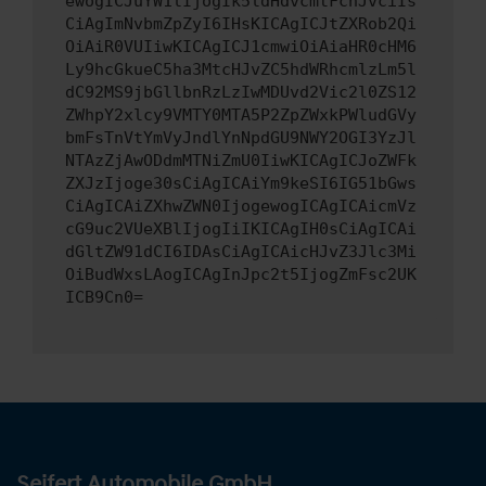
ewogICJuYW1lIjogIk5ldHdvcmtFcnJvciIs
CiAgImNvbmZpZyI6IHsKICAgICJtZXRob2Qi
OiAiR0VUIiwKICAgICJ1cmwiOiAiaHR0cHM6
Ly9hcGkueC5ha3MtcHJvZC5hdWRhcmlzLm5l
dC92MS9jbGllbnRzLzIwMDUvd2Vic2l0ZS12
ZWhpY2xlcy9VMTY0MTA5P2ZpZWxkPWludGVy
bmFsTnVtYmVyJndlYnNpdGU9NWY2OGI3YzJl
NTAzZjAwODdmMTNiZmU0IiwKICAgICJoZWFk
ZXJzIjoge30sCiAgICAiYm9keSI6IG51bGws
CiAgICAiZXhwZWN0IjogewogICAgICAicmVz
cG9uc2VUeXBlIjogIiIKICAgIH0sCiAgICAi
dGltZW91dCI6IDAsCiAgICAicHJvZ3Jlc3Mi
OiBudWxsLAogICAgInJpc2t5IjogZmFsc2UK
ICB9Cn0=
Seifert Automobile GmbH