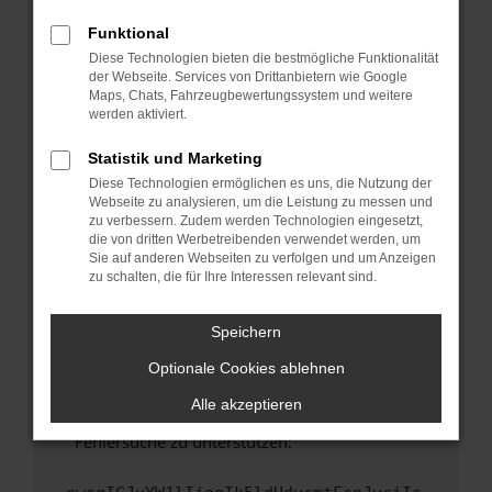
anderen Browser oder in einem privaten
Fenster?
Funktional
Diese Technologien bieten die bestmögliche Funktionalität
Starte dein Gerät neu.
der Webseite. Services von Drittanbietern wie Google
Das kann manchmal helfen, vorübergehende
Maps, Chats, Fahrzeugbewertungssystem und weitere
Probleme zu beheben.
werden aktiviert.
Stelle sicher, dass dein Browser und dein
Statistik und Marketing
Betriebssystem auf dem neuesten Stand
Diese Technologien ermöglichen es uns, die Nutzung der
sind.
Webseite zu analysieren, um die Leistung zu messen und
Veraltete Software birgt nicht nur ein
zu verbessern. Zudem werden Technologien eingesetzt,
Sicherheitsrisiko, sondern kann auch dazu
die von dritten Werbetreibenden verwendet werden, um
Sie auf anderen Webseiten zu verfolgen und um Anzeigen
führen, dass bestimmte Funktionen nicht mehr
zu schalten, die für Ihre Interessen relevant sind.
unterstützt werden.
Wende dich an den Webseitenbetreiber.
Speichern
Wenn du alle oben genannten Schritte versucht
hast, kontaktiere uns bitte. Wir werden
Optionale Cookies ablehnen
versuchen, das Problem zu beheben. Du kannst
Alle akzeptieren
uns diesen Text schicken, um uns bei der
Fehlersuche zu unterstützen: