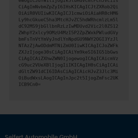
ewogICJuYW1lIjogIk5ldHdvcmtFcnJvciIs
CiAgImNvbmZpZyI6IHsKICAgICJtZXRob2Qi
OiAiR0VUIiwKICAgICJ1cmwiOiAiaHR0cHM6
Ly9hcGkueC5ha3MtcHJvZC5hdWRhcmlzLm5l
dC92MS9jbGllbnRzLzIwMDUvd2Vic2l0ZS12
ZWhpY2xlcy9OMzU4MzI5P2ZpZWxkPWludGVy
bmFsTnVtYmVyJndlYnNpdGU9NWY2OGI3YzJl
NTAzZjAwODdmMTNiZmU0IiwKICAgICJoZWFk
ZXJzIjoge30sCiAgICAiYm9keSI6IG51bGws
CiAgICAiZXhwZWN0IjogewogICAgICAicmVz
cG9uc2VUeXBlIjogIiIKICAgIH0sCiAgICAi
dGltZW91dCI6IDAsCiAgICAicHJvZ3Jlc3Mi
OiBudWxsLAogICAgInJpc2t5IjogZmFsc2UK
ICB9Cn0=
Seifert Automobile GmbH