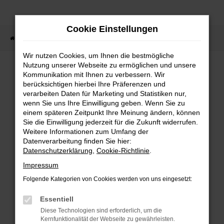
Zum
Hauptinhalt
Cookie Einstellungen
springen
Startseite
Fahrzeugangebote
Fahrzeugsuche
Wir nutzen Cookies, um Ihnen die bestmögliche
Nutzung unserer Webseite zu ermöglichen und unsere
Kommunikation mit Ihnen zu verbessern. Wir
berücksichtigen hierbei Ihre Präferenzen und
FEHLER: NETWORK ERROR
verarbeiten Daten für Marketing und Statistiken nur,
wenn Sie uns Ihre Einwilligung geben. Wenn Sie zu
Beim Laden ist ein Fehler aufgetreten.
einem späteren Zeitpunkt Ihre Meinung ändern, können
Hier sind ein paar Tipps, die dir helfen können:
Sie die Einwilligung jederzeit für die Zukunft widerrufen.
Weitere Informationen zum Umfang der
Überprüfe deine Firewall und deine
Datenverarbeitung finden Sie hier:
Internetverbindung.
Datenschutzerklärung
,
Cookie-Richtlinie
.
Laden andere Webseiten, zum Beispiel deine
Impressum
Suchmaschine?
Folgende Kategorien von Cookies werden von uns eingesetzt:
Prüfe deine Browsererweiterungen.
Manche Erweiterungen, wie Werbeblocker,
Essentiell
können das Laden bestimmter Seiten
Diese Technologien sind erforderlich, um die
verhindern. Funktioniert die Seite in einem
Kernfunktionalität der Webseite zu gewährleisten.